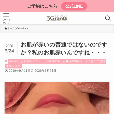
ご予約はこちら
公式LINE
スリーグ
ランツ
ホーム
Vavaira
お肌が赤いの普通ではないのです
2026
6/24
か？私のお肌赤いんですね・・・
Vavaira
おすすめメニュー
お客様の声
お客様の施術例
よくあるご質問
美肌ブログ
2019年9月11日
2026年6月24日