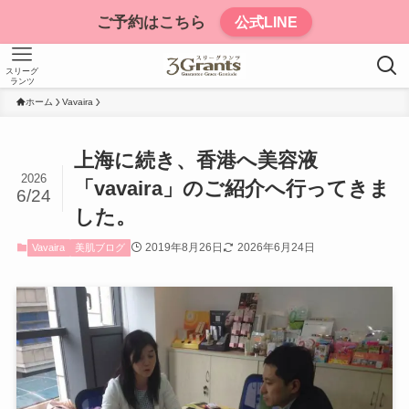
ご予約はこちら
公式LINE
スリーグ
ランツ
ホーム
Vavaira
上海に続き、香港へ美容液
2026
「vavaira」のご紹介へ行ってきま
6/24
した。
2019年8月26日
2026年6月24日
Vavaira
美肌ブログ