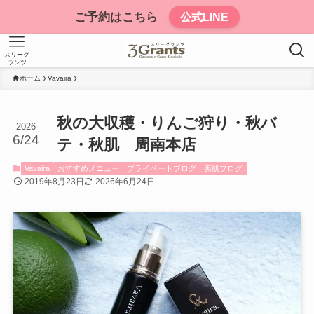
ご予約はこちら
公式LINE
スリーグ
ランツ
ホーム
Vavaira
秋の大収穫・りんご狩り・秋バ
2026
6/24
テ・秋肌 周南本店
Vavaira
おすすめメニュー
プライベートブログ
美肌ブログ
2019年8月23日
2026年6月24日