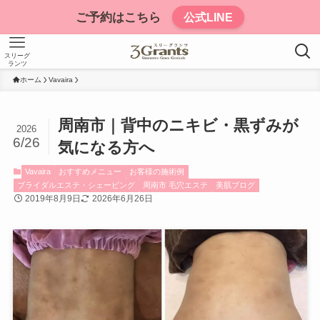
ご予約はこちら
公式LINE
スリーグ
ランツ
ホーム
Vavaira
周南市｜背中のニキビ・黒ずみが
2026
6/26
気になる方へ
Vavaira
おすすめメニュー
お客様の施術例
ブライダルエステ・シェービング
周南市 毛穴エステ
美肌ブログ
2019年8月9日
2026年6月26日