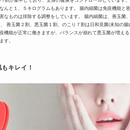
なんと１、５キログラムもあります。 腸内細菌は免疫機能と
害なものは排除する調整をしています。 腸内細菌は、善玉菌
、 善玉菌２割、悪玉菌１割、のこり７割は日和見菌(未知の腸
疫機能が正常に働きますが、バランスが崩れて悪玉菌が増える
ます。
肌もキレイ！