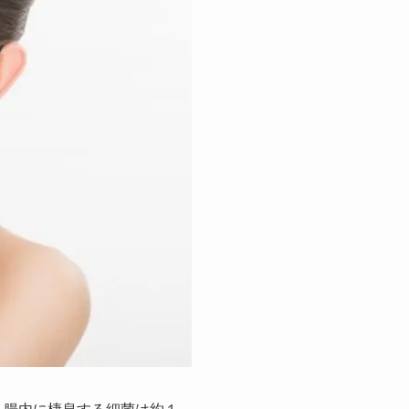
 腸内に棲息する細菌は約１