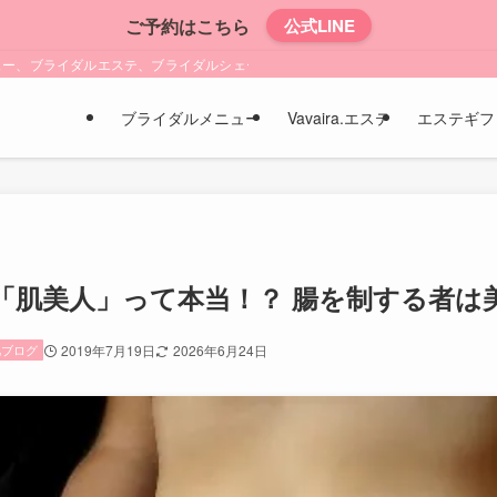
ご予約はこちら
公式LINE
ュー、ブライダルエステ、ブライダルシェービング、よもぎ蒸し・ボディエステ等
ブライダルメニュー
Vavaira.エステ
エステギフ
「肌美人」って本当！？ 腸を制する者は
肌ブログ
2019年7月19日
2026年6月24日